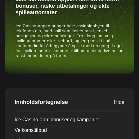
bonuser, raske utbetalinger og ekte
spilleautomater
Ice Casino-appen bringer hele casinolobbyen til
telefonen din, med spill som lastes raskt, enkel
navigasjon og sikre betalinger. Fra , logg inn, velg
spilleautomater eller livebord, og legg raskt til på
kontoen din for å begynne å spille med en gang. Laget
for -spillere som vil komme til tilbud, uttak og live action
raskt mens de er på farten.
Innholdsfortegnelse
Hide
Ice Casino-app: bonuser og kampanjer
Velkomsttilbud