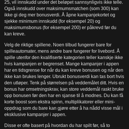
25, vil innskudd under det beløpet sannsynligvis ikke telle.
Også innskudd over maksimumsmatchen (som 300) kan
ikke gi deg mer bonusverdi. Å åpne kampanjekortet og
sjekke minimum innskudd (for eksempel 20) og
maksimumsbonus (for eksempel 200) er påkrevd før du
kan kreve.
Velg de riktige spillene. Noen tilbud fungerer bare for
spilleautomater, mens andre bare fungerer for livebord. Å
spille utenfor den kvalifiserte kategorien teller kanskje ikke
hvis kampanjen er begrenset. Mange kampanjer i appen
har en tidsgrense for når du kan kreve bonusen og når den
ikke kan brukes lenger. Ubrukt bonusverdi kan tas bort hvis
den utløper. Tenk på størrelsen på veddemålet ditt. Hvis en
bonus har omsetningskrav, kan store veddemål raskt bruke
opp bonusen før den har en sjanse til å modnes. Du kan få
korte boost som ekstra spinn, multiplikatorer eller mini-
oppdrag som du bare kan gjøre etter å ha nådd visse mål i
eksklusive kampanjer i appen.
Disse er ofte basert på hvordan du har spilt før, så to