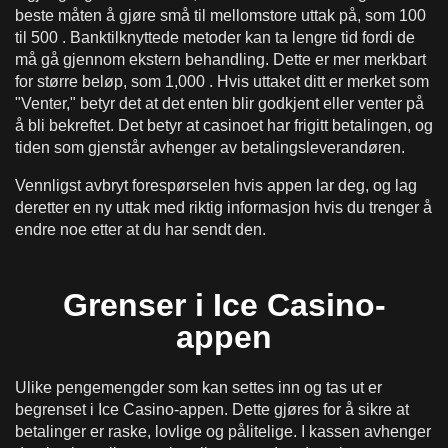
beste måten å gjøre små til mellomstore uttak på, som 100
til 500 . Banktilknyttede metoder kan ta lengre tid fordi de
må gå gjennom ekstern behandling. Dette er mer merkbart
for større beløp, som 1,000 . Hvis uttaket ditt er merket som
"Venter," betyr det at det enten blir godkjent eller venter på
å bli bekreftet. Det betyr at casinoet har frigitt betalingen, og
tiden som gjenstår avhenger av betalingsleverandøren.
Vennligst avbryt forespørselen hvis appen lar deg, og lag
deretter en ny uttak med riktig informasjon hvis du trenger å
endre noe etter at du har sendt den.
Grenser i Ice Casino-
appen
Ulike pengemengder som kan settes inn og tas ut er
begrenset i Ice Casino-appen. Dette gjøres for å sikre at
betalinger er raske, lovlige og pålitelige. I kassen avhenger