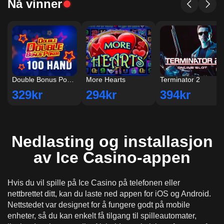
Nå vinner
Double Bonus Poker 100 Hand
More Hearts
Terminator 2
329kr
294kr
394kr
Nedlasting og installasjon
av Ice Casino-appen
Hvis du vil spille på Ice Casino på telefonen eller
nettbrettet ditt, kan du laste ned appen for iOS og Android.
Nettstedet var designet for å fungere godt på mobile
enheter, så du kan enkelt få tilgang til spilleautomater,