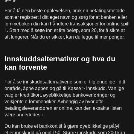
For å få den beste opplevelsen, bruk en betalingsmetode
som er registrert i ditt eget navn og sørg for at banken eller
lommeboken din kan håndtere transaksjoner for online spill
i . Start med å sette inn et lite beløp, som 20, for å sikre at
alt fungerer. Når du er sikker, kan du legge til mer penger.
Innskuddsalternativer og hva du
kan forvente
For å se innskuddsalternativene som er tilgjengelige i ditt
område, åpne appen og gå til Kasse > Innskudd. Vanlige
valg er kredittkort, øyeblikkelige bankoverføringer og
velkjente e-lommebøker. Avhengig av hvor ofte
betalingsleverandøren er online, kan den eksakte listen
være annerledes i .
Du kan bruke et bankkort til å gjøre øyeblikkelige påfyll
eller innskudd på opptil 50. Større innskudd som 200 kan