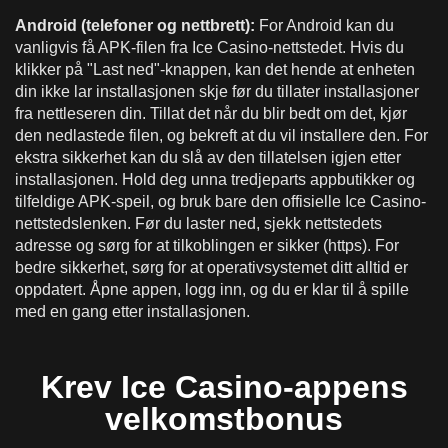
Android (telefoner og nettbrett):
For Android kan du
vanligvis få APK-filen fra Ice Casino-nettstedet. Hvis du
klikker på "Last ned"-knappen, kan det hende at enheten
din ikke lar installasjonen skje før du tillater installasjoner
fra nettleseren din. Tillat det når du blir bedt om det, kjør
den nedlastede filen, og bekreft at du vil installere den. For
ekstra sikkerhet kan du slå av den tillatelsen igjen etter
installasjonen. Hold deg unna tredjeparts appbutikker og
tilfeldige APK-speil, og bruk bare den offisielle Ice Casino-
nettstedslenken. Før du laster ned, sjekk nettstedets
adresse og sørg for at tilkoblingen er sikker (https). For
bedre sikkerhet, sørg for at operativsystemet ditt alltid er
oppdatert. Åpne appen, logg inn, og du er klar til å spille
med en gang etter installasjonen.
Krev Ice Casino-appens
velkomstbonus