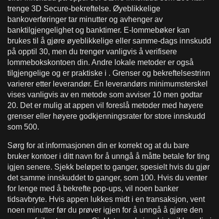
trenge 3D Secure-bekreftelse. Øyeblikkelige
bankoverføringer tar minutter og avhenger av
banktilgjengelighet og banktimer. E-lommebøker kan
brukes til å gjøre øyeblikkelige eller samme-dags innskudd
på opptil 30, men du trenger vanligvis å verifisere
lommebokskontoen din. Andre lokale metoder er også
tilgjengelige og er praktiske i . Grenser og bekreftelsestrinn
varierer etter leverandør. En leverandørs minimumsterskel
vises vanligvis av en metode som avviser 10 men godtar
20. Det er mulig at appen vil foreslå metoder med høyere
grenser eller høyere godkjenningsrater for store innskudd
som 500.
Sørg for at informasjonen din er korrekt og at du bare
bruker kontoer i ditt navn for å unngå å måtte betale for ting
igjen senere. Sjekk beløpet to ganger, spesielt hvis du gjør
det samme innskuddet to ganger, som 100. Hvis du venter
for lenge med å bekrefte pop-ups, vil noen banker
tidsavbryte. Hvis appen lukkes midt i en transaksjon, vent
noen minutter før du prøver igjen for å unngå å gjøre den