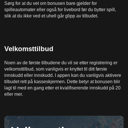
Sørg for at du vet om bonusen bare gjelder for
spilleautomater eller også for livebord før du bytter spill,
slik at du ikke ved et uhell går glipp av tilbudet.
Velkomsttilbud
Noen av de første tilbudene du vil se etter registrering er
velkomsttilbud, som vanligvis er knyttet til ditt første
innskudd eller innskudd. I appen kan du vanligvis aktivere
tilbudet rett på kasseskjermen. Dette betyr at bonusen blir
lagt til med en gang etter et kvalifiserende innskudd på 20
eller mer.