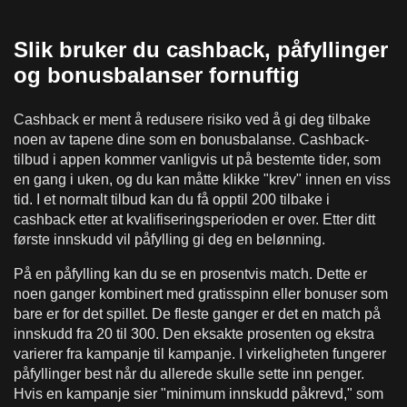
Slik bruker du cashback, påfyllinger
og bonusbalanser fornuftig
Cashback er ment å redusere risiko ved å gi deg tilbake
noen av tapene dine som en bonusbalanse. Cashback-
tilbud i appen kommer vanligvis ut på bestemte tider, som
en gang i uken, og du kan måtte klikke "krev" innen en viss
tid. I et normalt tilbud kan du få opptil 200 tilbake i
cashback etter at kvalifiseringsperioden er over. Etter ditt
første innskudd vil påfylling gi deg en belønning.
På en påfylling kan du se en prosentvis match. Dette er
noen ganger kombinert med gratisspinn eller bonuser som
bare er for det spillet. De fleste ganger er det en match på
innskudd fra 20 til 300. Den eksakte prosenten og ekstra
varierer fra kampanje til kampanje. I virkeligheten fungerer
påfyllinger best når du allerede skulle sette inn penger.
Hvis en kampanje sier "minimum innskudd påkrevd," som