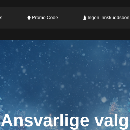
s
Promo Code
Ingen innskuddsbon
Ansvarlige valg