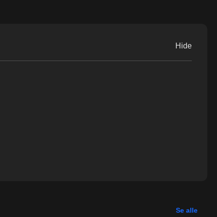
Hide
Se alle