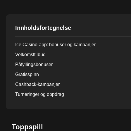
Innholdsfortegnelse
Ice Casino-app: bonuser og kampanjer
Velkomsttilbud
Påfyllingsbonuser
Gratisspinn
Cashback-kampanjer
Turneringer og oppdrag
Nedlasting og installasjon av Ice Casino-appen
Instruksjoner for installasjon på iOS og Android
Krev Ice Casino-appens velkomstbonus
Toppspill