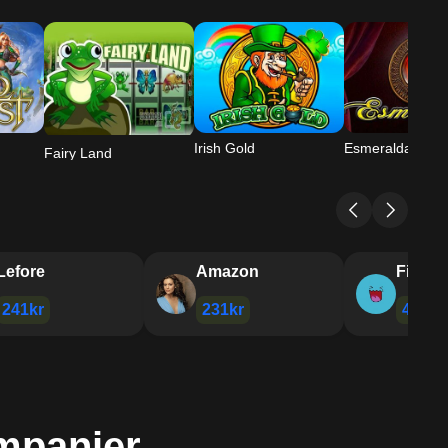
Irish Gold
Esmeralda
Fairy Land
Lefore
Amazon
Fire Fe
241kr
231kr
432kr
mpanjer