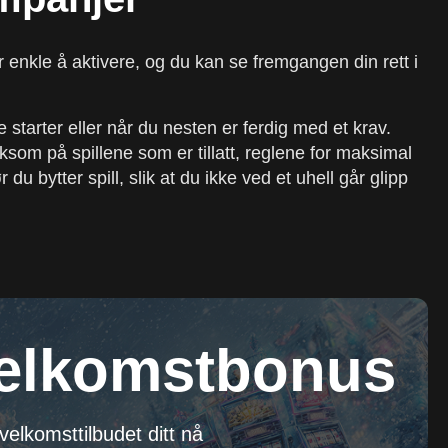
enkle å aktivere, og du kan se fremgangen din rett i
 starter eller når du nesten er ferdig med et krav.
som på spillene som er tillatt, reglene for maksimal
du bytter spill, slik at du ikke ved et uhell går glipp
elkomstbonus
velkomsttilbudet ditt nå